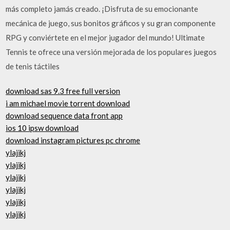
más completo jamás creado. ¡Disfruta de su emocionante
mecánica de juego, sus bonitos gráficos y su gran componente
RPG y conviértete en el mejor jugador del mundo! Ultimate
Tennis te ofrece una versión mejorada de los populares juegos
de tenis táctiles
download sas 9.3 free full version
i am michael movie torrent download
download sequence data front app
ios 10 ipsw download
download instagram pictures pc chrome
ylajikj
ylajikj
ylajikj
ylajikj
ylajikj
ylajikj